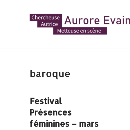
Aller
au
contenu
baroque
Festival
Présences
féminines – mars