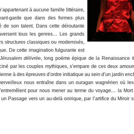
appartenant à aucune famille littéraire,
’avant-garde que dans des formes plus
ité de son talent. Dans cette déroutante
traversent tous les genres… Les grands
rs structures classiques ou modernisés,
ue. De cette imagination fulgurante est
Jérusalem délivrée
, long poème épique de la Renaissance it
asciné par les couples mythiques, s’empare de ces deux amour
ienne à des épreuves d’ordre initiatique au sein d’un jardin enc
 merveilleux nous entraîne dans un ouragan wagnérien où les
’entremêlent pour nous mener au terme du voyage… la Mort 
 Passage vers un au-delà onirique, par l’artifice du Miroir s