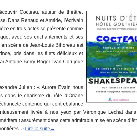
couvrir Cocteau, auteur de théâtre,
sse. Dans Renaud et Armide, l’écrivain
pièce en trois actes se présente comme
rique, avec ses enchantements et ses
e en scène de Jean-Louis Bihoreau est
ce, pris dans les filets délicieux et
par Antoine Berry Roger. Ivan Cori joue
exandre Julien : « Aurore Evain nous
s dans le charisme du rôle d’Oriane
méchanceté contenue qui contrebalance
talentueusement livrée à nos yeux par Véronique Lechat dans
 mériterait assurément dans cette admirable mise en scène d’êt
rontières. »
Lire la suite→