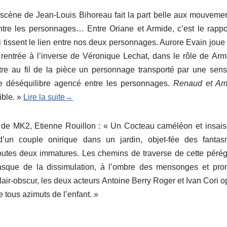
 scène de Jean-Louis Bihoreau fait la part belle aux mouvemen
ntre les personnages… Entre Oriane et Armide, c’est le rappo
 tissent le lien entre nos deux personnages. Aurore Evain joue
ntrée à l’inverse de Véronique Lechat, dans le rôle de Arm
e au fil de la pièce un personnage transporté par une sensi
de déséquilibre agencé entre les personnages.
Renaud et Ar
ible. »
Lire la suite→
re de MK2, Etienne Rouillon : « Un Cocteau caméléon et insais
un couple onirique dans un jardin, objet-fée des fanta
 toutes deux immatures. Les chemins de traverse de cette pérég
 masque de la dissimulation, à l’ombre des mensonges et pr
lair-obscur, les deux acteurs Antoine Berry Roger et Ivan Cori 
 tous azimuts de l’enfant. »