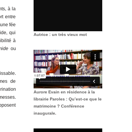
ts, à la
rt entre
 une fée
ide, qui
Autrice : un très vieux mot
bilité à
mide
ou
issable.
smes de
rination
Aurore Evain en résidence à la
omesses.
librairie Paroles : Qu’est-ce que le
opposent
matrimoine ? Conférence
inaugurale.