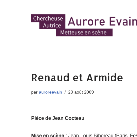
Aller
au
contenu
Renaud et Armide
par
auroreevain
29 août 2009
Pièce de Jean Cocteau
Mise en scène :
Jean-Louis Bihoreau (Paris, Fe