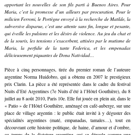
apportant les nouvelles de son fils parti à Buenos Aires. Pour
Maria, c’est la promesse d’un ailleurs par procuration. Pour le
milicien Ferroni, le Portègne envoyé à la recherche de Matilde, la
subversive disparue, c’est une attente sans fin, longue et pesante,
qui éveille les pulsions et les désirs de violence. Au jeu du chat et
de la souris, les tensions s’exacerbent, attisées par le mutisme de
Maria, la perfidie de la tante Federica, et les empenadas
délicieusement piquantes de Dona Natividad…
Pièce à cinq personnages, tirée du premier roman de l’auteure
argentine Norma Huidobro, qui a obtenu en 2007 le prestigieux
prix Clarin. La pièce a été représentée dans le cadre du festival
Nuits d’Eté Argentines (7e Nuits d’été à l’Hôtel Gouthière), du 8
juillet au 8 août 2010, Paris 10e. Elle fut jouée en plein air, dans le
« Patio » de l’Hôtel Gouthière, aménagé en café-auberge, sur une
place de village argentin : le public était invité à y déguster des
spécialités argentines (maté, empanadas, tamales…), tout en
découvrant cette histoire politique, de haine, d’amour et d’ombre,
au temps de la dictature argentine, qui se déroule comme une