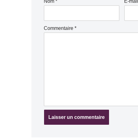
Nom
*
E-mai
Commentaire
*