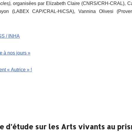
ècles),
organisées par Elizabeth Claire (CNRS/CRH-CRAL), Ca
Doyon (LABEX CAP/CRAL-HiCSA), Vannina Olivesi (Proven
SS / INHA
ne à nos jours »
t « Autrice » !
 d’étude sur les Arts vivants au pri