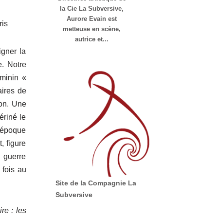
la Cie La Subversive,
Aurore Evain est
ris
metteuse en scène,
autrice et...
igner la
e. Notre
éminin «
aires de
ion. Une
ériné le
l’époque
, figure
 guerre
 fois au
Site de la Compagnie La
Subversive
re : les