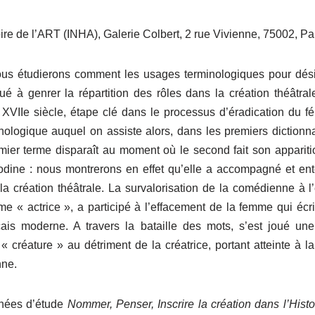
oire de l’ART (INHA), Galerie Colbert, 2 rue Vivienne, 75002, Pa
nous étudierons comment les usages terminologiques pour dés
é à genrer la répartition des rôles dans la création théâtral
e XVIIe siècle, étape clé dans le processus d’éradication du f
nologique auquel on assiste alors, dans les premiers dictionn
premier terme disparaît au moment où le second fait son apparit
nodine : nous montrerons en effet qu’elle a accompagné et ent
la création théâtrale. La survalorisation de la comédienne à 
e « actrice », a participé à l’effacement de la femme qui écrit
ais moderne. A travers la bataille des mots, s’est joué une
 créature » au détriment de la créatrice, portant atteinte à la
nne.
nées d’étude
Nommer, Penser, Inscrire la création dans l’Histoi