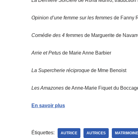
La Dernière Sorcière d
e Rona Munro, traduction 
Opinion d’une femme sur les femmes
de Fanny 
Comédie des 4 femmes
de Marguerite de Navarr
Arrie et Petus
de Marie Anne Barbier
La Supercherie réciproque
de Mme Benoist
Les Amazones
de Anne-Marie Fiquet du Boccag
En savoir plus
Étiquettes:
AUTRICE
AUTRICES
MATRIMOIN