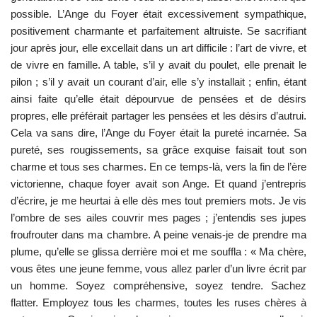
possible. L’Ange du Foyer était excessivement sympathique,
positivement charmante et parfaitement altruiste. Se sacrifiant
jour après jour, elle excellait dans un art difficile : l’art de vivre, et
de vivre en famille. A table, s’il y avait du poulet, elle prenait le
pilon ; s’il y avait un courant d’air, elle s’y installait ; enfin, étant
ainsi faite qu’elle était dépourvue de pensées et de désirs
propres, elle préférait partager les pensées et les désirs d’autrui.
Cela va sans dire, l’Ange du Foyer était la pureté incarnée. Sa
pureté, ses rougissements, sa grâce exquise faisait tout son
charme et tous ses charmes. En ce temps-là, vers la fin de l’ère
victorienne, chaque foyer avait son Ange. Et quand j’entrepris
d’écrire, je me heurtai à elle dès mes tout premiers mots. Je vis
l’ombre de ses ailes couvrir mes pages ; j’entendis ses jupes
froufrouter dans ma chambre. A peine venais-je de prendre ma
plume, qu’elle se glissa derrière moi et me souffla : « Ma chère,
vous êtes une jeune femme, vous allez parler d’un livre écrit par
un homme. Soyez compréhensive, soyez tendre. Sachez
flatter. Employez tous les charmes, toutes les ruses chères à