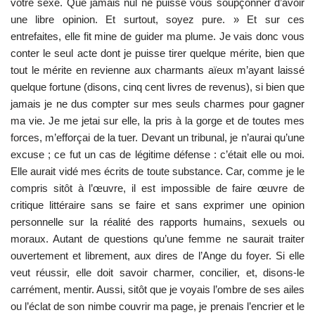
votre sexe. Que jamais nul ne puisse vous soupçonner d’avoir
une libre opinion. Et surtout, soyez pure. » Et sur ces
entrefaites, elle fit mine de guider ma plume. Je vais donc vous
conter le seul acte dont je puisse tirer quelque mérite, bien que
tout le mérite en revienne aux charmants aïeux m’ayant laissé
quelque fortune (disons, cinq cent livres de revenus), si bien que
jamais je ne dus compter sur mes seuls charmes pour gagner
ma vie. Je me jetai sur elle, la pris à la gorge et de toutes mes
forces, m’efforçai de la tuer. Devant un tribunal, je n’aurai qu’une
excuse ; ce fut un cas de légitime défense : c’était elle ou moi.
Elle aurait vidé mes écrits de toute substance. Car, comme je le
compris sitôt à l’œuvre, il est impossible de faire œuvre de
critique littéraire sans se faire et sans exprimer une opinion
personnelle sur la réalité des rapports humains, sexuels ou
moraux. Autant de questions qu’une femme ne saurait traiter
ouvertement et librement, aux dires de l’Ange du foyer. Si elle
veut réussir, elle doit savoir charmer, concilier, et, disons-le
carrément, mentir. Aussi, sitôt que je voyais l’ombre de ses ailes
ou l’éclat de son nimbe couvrir ma page, je prenais l’encrier et le