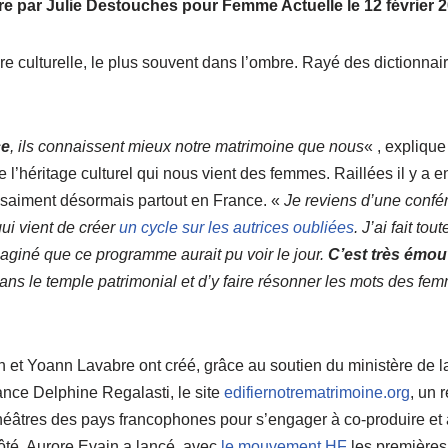
e par Julie Destouches pour Femme Actuelle le 12 février 
e culturelle, le plus souvent dans l’ombre. Rayé des dictionnair
ce
, ils connaissent mieux notre matrimoine que nous
« , explique
 l’héritage culturel qui nous vient des femmes. Raillées il y a 
ssaiment désormais partout en France. «
Je reviens d’une confé
ui vient de créer
un cycle sur les autrices oubliées
. J’ai fait tout
aginé que ce programme aurait pu voir le jour.
C’est très émou
ans le temple patrimonial et d’y faire résonner les mots des fe
ain et Yoann Lavabre ont créé, grâce au soutien du ministère de l
ance Delphine Regalasti, le site
edifiernotrematrimoine.org
, un 
 théâtres des pays francophones pour s’engager à co-produire et 
ôté, Aurore Evain a lancé, avec
le mouvement HF
les premières