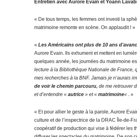
Entretien avec Aurore Evain et Yoann Lavabr
« De tous temps, les femmes ont investi la sphèr
matrimoine remonte en scène. On applaudit ! »
«
Les Américains ont plus de 10 ans d’avan
Aurore Evain. Ils exhument et mettent en lumière
quelques année, les journées du matrimoine e
lecture à la Bibliothèque Nationale de France, q
mes recherches à la BNF. Jamais je n’aurais im
de voir le chemin parcouru,
de me retrouver d
et d’entendre «
autrice
» et «
matrimoine
«
. »
« Et pour allier le geste à la parole, Aurore Ev
culture et de l’inspectrice de la DRAC Île-de-Fr
coopératif de production qui vise à fédérer les
diffuser les spectacles du matrimoine. De son c