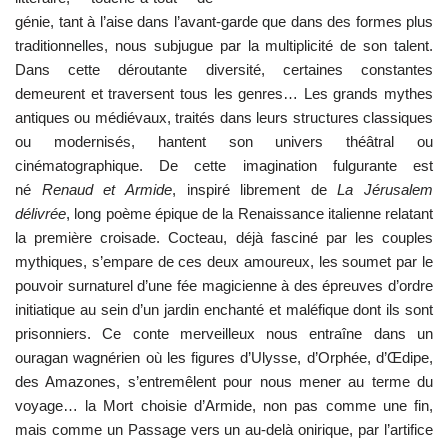
génie, tant à l’aise dans l’avant-garde que dans des formes plus
traditionnelles, nous subjugue par la multiplicité de son talent.
Dans cette déroutante diversité, certaines constantes
demeurent et traversent tous les genres… Les grands mythes
antiques ou médiévaux, traités dans leurs structures classiques
ou modernisés, hantent son univers théâtral ou
cinématographique. De cette imagination fulgurante est
né
Renaud et Armide
, inspiré librement de
La Jérusalem
délivrée
, long poème épique de la Renaissance italienne relatant
la première croisade. Cocteau, déjà fasciné par les couples
mythiques, s’empare de ces deux amoureux, les soumet par le
pouvoir surnaturel d’une fée magicienne à des épreuves d’ordre
initiatique au sein d’un jardin enchanté et maléfique dont ils sont
prisonniers. Ce conte merveilleux nous entraîne dans un
ouragan wagnérien où les figures d’Ulysse, d’Orphée, d’Œdipe,
des Amazones, s’entremêlent pour nous mener au terme du
voyage… la Mort choisie d’Armide, non pas comme une fin,
mais comme un Passage vers un au-delà onirique, par l’artifice