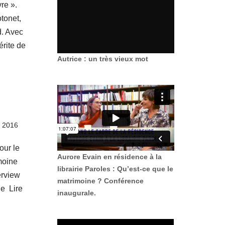
re ».
tonet,
d. Avec
érite de
Autrice : un très vieux mot
 2016
our le
Aurore Evain en résidence à la
imoine
librairie Paroles : Qu’est-ce que le
erview
matrimoine ? Conférence
ne Lire
inaugurale.