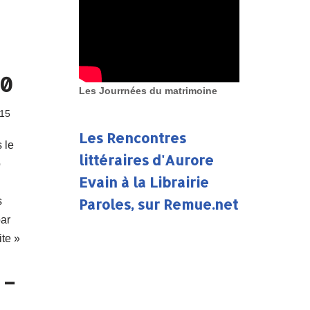
50
Les Jourrnées du matrimoine
015
Les Rencontres
 le
littéraires d'Aurore
o
Evain à la Librairie
Paroles, sur Remue.net
s
par
ite »
 –