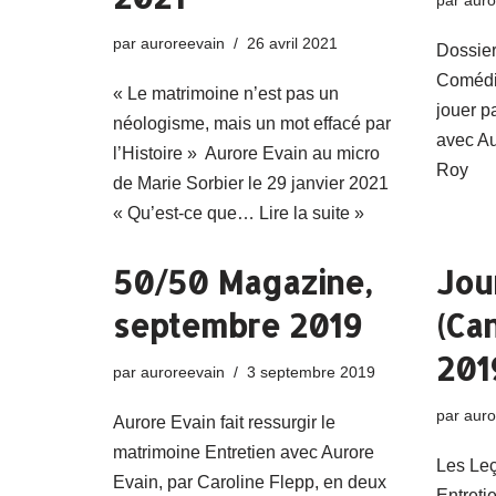
par
auro
par
auroreevain
26 avril 2021
Dossie
Comédi
« Le matrimoine n’est pas un
jouer p
néologisme, mais un mot effacé par
avec Au
l’Histoire » Aurore Evain au micro
Roy
de Marie Sorbier le 29 janvier 2021
« Qu’est-ce que…
Lire la suite »
50/50 Magazine,
Jou
septembre 2019
(Can
201
par
auroreevain
3 septembre 2019
par
auro
Aurore Evain fait ressurgir le
matrimoine Entretien avec Aurore
Les Le
Evain, par Caroline Flepp, en deux
Entreti