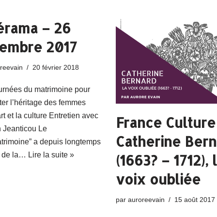
érama – 26
embre 2017
reevain
20 février 2018
urnées du matrimoine pour
iter l’héritage des femmes
rt et la culture Entretien avec
France Culture
 Jeanticou Le
Catherine Bern
trimoine” a depuis longtemps
u de la…
Lire la suite »
(1663? – 1712), 
voix oubliée
par
auroreevain
15 août 2017