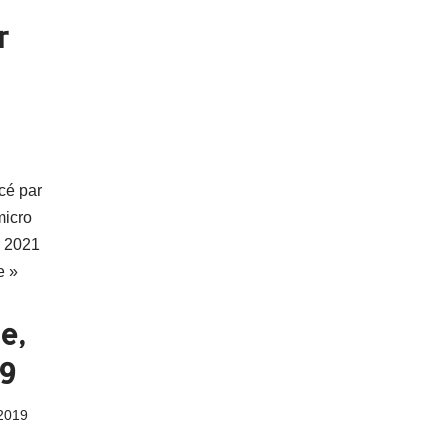
r
cé par
micro
er 2021
e »
e,
9
2019