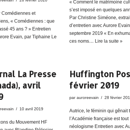
reevain
26 février 2020
« Comment le matrimoine cult
s’est imposé en quelques an
r Comédiennes et
Par Christine Siméone, extrai
ens, « Comédiennes : que
d’entretien avec Aurore Evai
assé 45 ans ? » Entretien
septembre 2019 « En exhuma
rore Evain, par Tiphaine Le
ces noms…
Lire la suite »
rnal La Presse
Huffington Pos
ada), avril
février 2019
9
par
auroreevain
28 février 20
reevain
10 avril 2019
Autrice, le féminin qui gênait 
l’Académie française est tout
çons du Mouvement HF
néologisme Entretien avec A
en avec Blandine Pélissier,