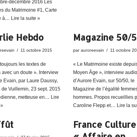
bre-décembre 2016 Les
s du Matrimoine #1, Carte
he à…
Lire la suite »
rlie Hebdo
Magazine 50/
reevain
11 octobre 2015
par
auroreevain
11 octobre 2
 toujours les textes de
« Le Matrimoine existe depuis
avec un doute ». Interview
Moyen Âge », interview audi
e Evain, par Laure Daussy,
d’Aurore Evain, sur 50/50, le
 de Vuillemin, 23 sept. 2015
Magazine de l’égalité femme
dienne, metteuse en…
Lire
hommes. Propos recueillies 
 »
Caroline Flepp et…
Lire la su
ffût
France Culture
« Affaire en