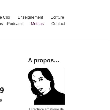
e Clio
Enseignement
Ecriture
os – Podcasts
Médias
Contact
A propos…
9
19
Directrice artistique de