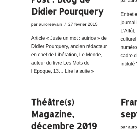
par
auro
Didier Pourquery
Entreti
journal
par
auroreevain
27 février 2015
L’Affût
Article « Juste un mot : autrice » de
culture
Didier Pourquery, ancien rédacteur
numéro 
en chef de Libération, Le Monde,
cadre d
auteur du livre Les Mots de
intitul
l’Epoque, 13…
Lire la suite »
Théâtre(s)
Fra
Magazine,
sep
décembre 2019
par
auro