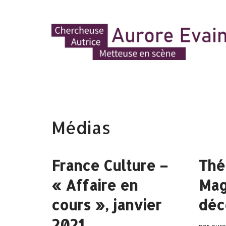
Aller
au
contenu
Médias
France Culture –
Thé
« Affaire en
Mag
cours », janvier
déc
2021