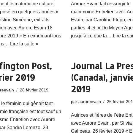
nt le matrimoine culturel
Aurore Evain fait ressurgir le
mposé en quelques années »
matrimoine Entretien avec Au
istine Siméone, extraits
Evain, par Caroline Flepp, e
tien avec Aurore Evain 18
parties, 4 et « Du Moyen Age
bre 2019 « En exhumant tous
jusqu’à ce que la…
Lire la su
oms…
Lire la suite »
fington Post,
Journal La Pre
rier 2019
(Canada), janvi
2019
reevain
28 février 2019
par
auroreevain
26 février 20
 le féminin qui gênait tant
mie française est tout sauf un
Autrices et fières de l’être Ent
sme Entretien avec Aurore
avec Aurore Evain, par Silvia
par Sandra Lorenzo, 28
Galipeau, 26 février 2019 « E