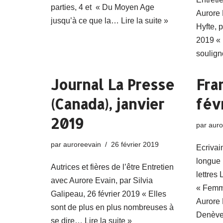
parties, 4 et « Du Moyen Age
Aurore 
jusqu’à ce que la…
Lire la suite »
Hyfte, 
2019 « 
soulig
Journal La Presse
Fra
(Canada), janvier
fév
2019
par
auro
par
auroreevain
26 février 2019
Ecrivai
longue 
Autrices et fières de l’être Entretien
lettres 
avec Aurore Evain, par Silvia
« Femme
Galipeau, 26 février 2019 « Elles
Aurore 
sont de plus en plus nombreuses à
Denève
se dire…
Lire la suite »