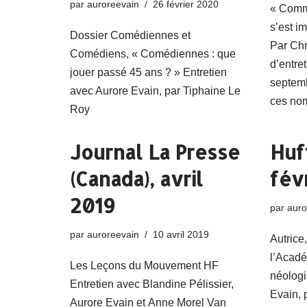
par
auroreevain
26 février 2020
« Comme
s’est i
Dossier Comédiennes et
Par Chr
Comédiens, « Comédiennes : que
d’entre
jouer passé 45 ans ? » Entretien
septem
avec Aurore Evain, par Tiphaine Le
ces n
Roy
Journal La Presse
Huf
(Canada), avril
fév
2019
par
auro
par
auroreevain
10 avril 2019
Autrice,
l’Acadé
Les Leçons du Mouvement HF
néologi
Entretien avec Blandine Pélissier,
Evain, 
Aurore Evain et Anne Morel Van