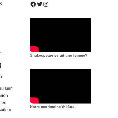
8
7
Shakespeare serait une femme?
8
19
 au sein
arion
é en
Notre matrimoine théâtral
suite »