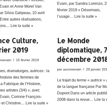
Evain, par Sandra Lorenzo, 2
Evain et Anne Morel Van
février 2019 « Désormais,
par Silvia Galipeau, 10 avril
l’usage…
Lire la suite »
Entre autres réalisations,
nons…
Lire la suite »
nce Culture,
Le Monde
rier 2019
diplomatique, 
décembre 201
reevain
15 février 2019
par
auroreevain
29 janvier 20
nes, dramaturges, autrices : la
histoire des femmes de
Le trajet du terme « autrice »
La Fabrique de l’Histoire,
de la langue française Par M
s artistes (3/4) », avec
Dupont Dans un article publi
Evain, Corinne François-
2008 dans la ­revue…
Lire la 
 et Christine…
Lire la suite »