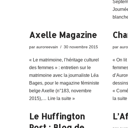
Septem
Journée
blanc
Axelle Magazine
Cha
par
auroreevain
30 novembre 2015
par
auro
« Le matrimoine, l’héritage culturel
« On lit
des femmes » : entretien sur le
femmes 
matrimoine avec la journaliste Léa
d’Auror
Bages, pour le magazine féministe
dessins
belge Axelle (n°183, novembre
« Comé
2015),…
Lire la suite »
la suite
Le Huffington
L’A
Post : Blog de