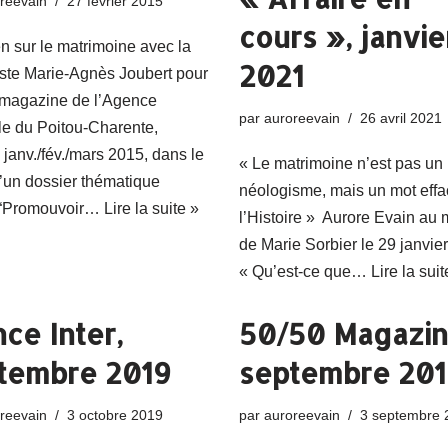
reevain
27 février 2015
cours », janvie
en sur le matrimoine avec la
2021
iste Marie-Agnès Joubert pour
, magazine de l’Agence
par
auroreevain
26 avril 2021
lle du Poitou-Charente,
janv./fév./mars 2015, dans le
« Le matrimoine n’est pas un
’un dossier thématique
néologisme, mais un mot effa
é “Promouvoir…
Lire la suite »
l’Histoire » Aurore Evain au 
de Marie Sorbier le 29 janvi
« Qu’est-ce que…
Lire la suit
nce Inter,
50/50 Magazin
tembre 2019
septembre 201
reevain
3 octobre 2019
par
auroreevain
3 septembre 