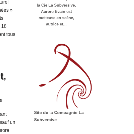
urel
la Cie La Subversive,
nées »
Aurore Evain est
ts
metteuse en scène,
autrice et...
n 18
nt tous
t,
19
Site de la Compagnie La
tant
Subversive
 sauf un
urore