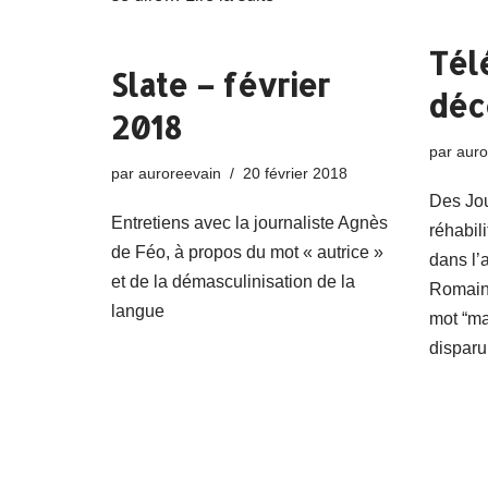
Tél
Slate – février
déc
2018
par
auro
par
auroreevain
20 février 2018
Des Jo
Entretiens avec la journaliste Agnès
réhabil
de Féo, à propos du mot « autrice »
dans l’a
et de la démasculinisation de la
Romain
langue
mot “ma
dispar