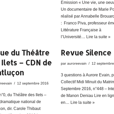
Emission « Une vie, une oeuv
Un documentaire de Marie Po
réalisé par Annabelle Brouar
: Franco Piva, professeur ém
Littérature Française à
l’Université…
Lire la suite »
ue du Théâtre
Revue Silence
 Ilets – CDN de
par
auroreevain
12 septembre
tluçon
3 questions à Aurore Evain, p
Collectif Midi Minuit du Matr
reevain
12 septembre 2016
Septembre 2016, n°448 – Int
°0, du Théâtre des Ilets –
de Manon Deniau Lire en lig
dramatique national de
en…
Lire la suite »
on, dir. Carole Thibaut