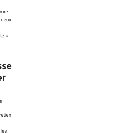
rore
n deux
ite »
sse
er
19
retien
lles